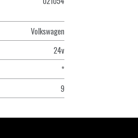
021054
Volkswagen
24v
*
9