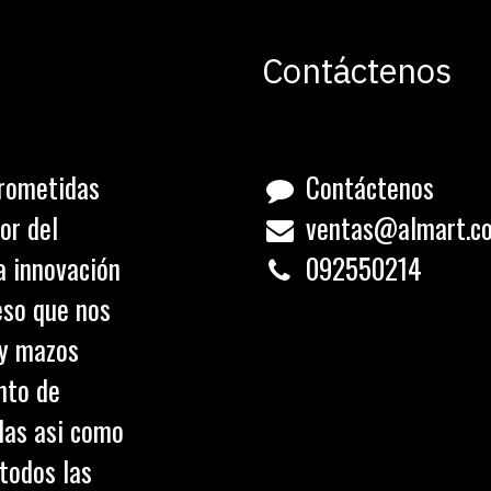
Contáctenos
rometidas
Contáctenos
or del
ventas@almart.c
a innovación
0
92550214
eso que nos
 y mazos
nto de
olas asi como
todos las