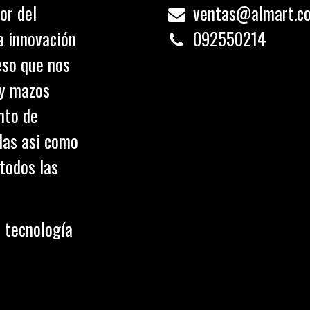
or del
ventas@almart.c
a innovación
0
92550214
eso que nos
 y mazos
nto de
olas asi como
todos las
 tecnología