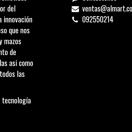
or del
ventas@almart.c
a innovación
0
92550214
eso que nos
 y mazos
nto de
olas asi como
todos las
 tecnología