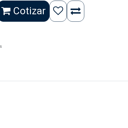
Cotizar
as