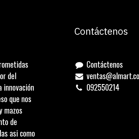
Contáctenos
rometidas
Contáctenos
or del
ventas@almart.c
a innovación
0
92550214
eso que nos
 y mazos
nto de
olas asi como