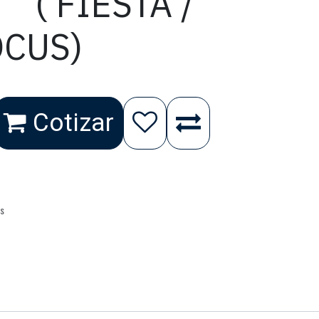
( FIESTA /
OCUS)
Cotizar
as