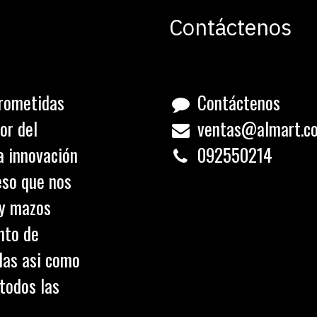
Contáctenos
rometidas
Contáctenos
or del
ventas@almart.c
a innovación
0
92550214
eso que nos
 y mazos
nto de
olas asi como
todos las