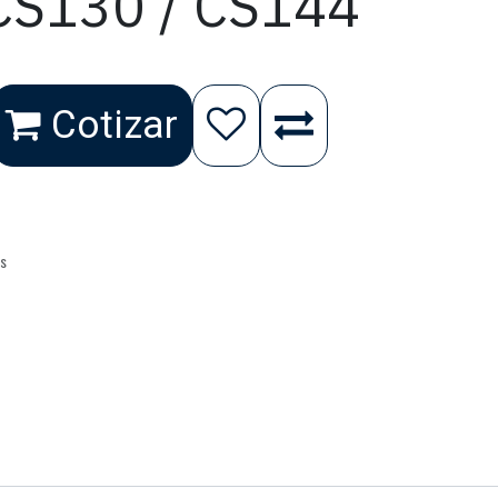
S130 / CS144
Cotizar
as