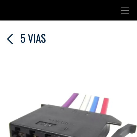
Ir al contenido
5 VIAS