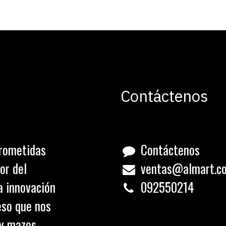
Contáctenos
rometidas
Contáctenos
or del
ventas@almart.c
a innovación
0
92550214
eso que nos
 y mazos