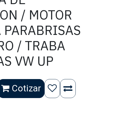
ION / MOTOR
A PARABRISAS
RO / TRABA
AS VW UP
Cotizar