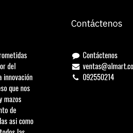
Contáctenos
rometidas
Contáctenos
or del
ventas@almart.c
a innovación
0
92550214
eso que nos
 y mazos
nto de
olas asi como
todos las