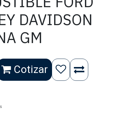
STIBLE FORD
LEY DAVIDSON
INA GM
Cotizar
as