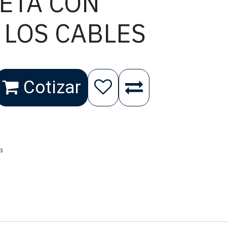
ETA CON
 LOS CABLES
Cotizar
as