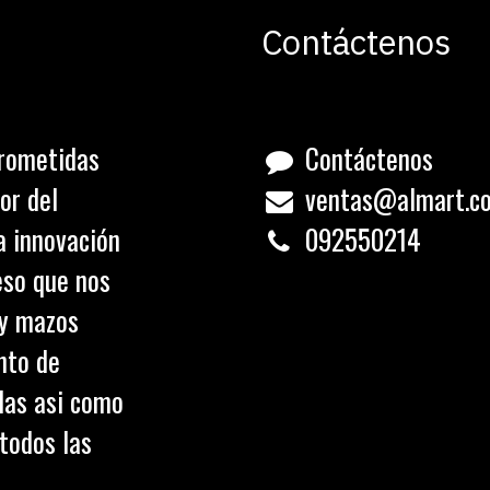
Contáctenos
rometidas
Contáctenos
or del
ventas@almart.c
a innovación
0
92550214
eso que nos
 y mazos
nto de
olas asi como
todos las