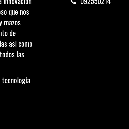
a innovación
0
92550214
eso que nos
 y mazos
nto de
olas asi como
todos las
 tecnología