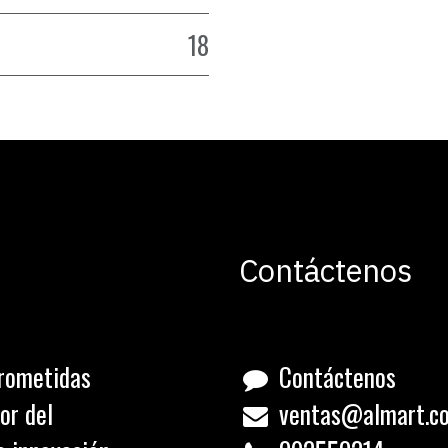
18
Contáctenos
rometidas
Contáctenos
or del
ventas@almart.c