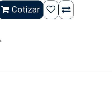
Cotizar
as