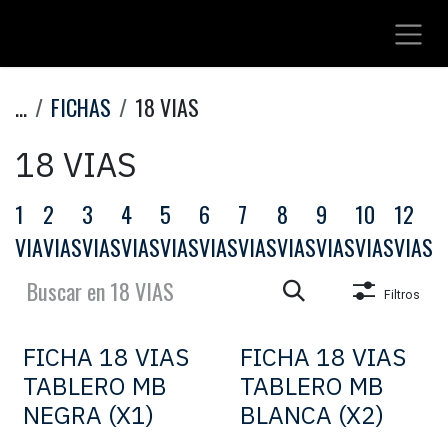
Ir al contenido
...
FICHAS
18 VIAS
18 VIAS
1
2
3
4
5
6
7
8
9
10
12
1
VIA
VIAS
VIAS
VIAS
VIAS
VIAS
VIAS
VIAS
VIAS
VIAS
VIAS
V
Filtros
FICHA 18 VIAS
FICHA 18 VIAS
TABLERO MB
TABLERO MB
NEGRA (X1)
BLANCA (X2)