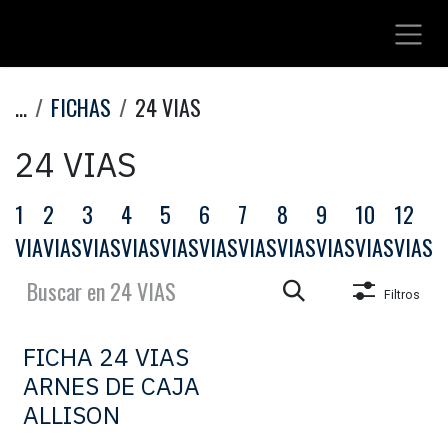
Ir al contenido
...
FICHAS
24 VIAS
24 VIAS
1
2
3
4
5
6
7
8
9
10
12
1
VIA
VIAS
VIAS
VIAS
VIAS
VIAS
VIAS
VIAS
VIAS
VIAS
VIAS
V
Filtros
FICHA 24 VIAS
ARNES DE CAJA
ALLISON