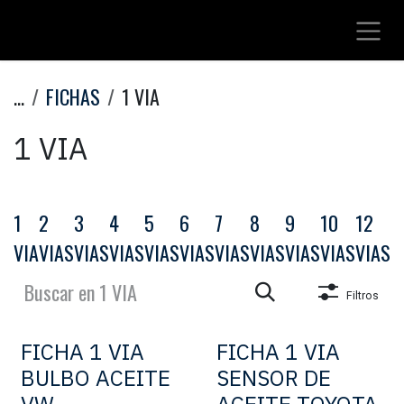
Ir al contenido
...
FICHAS
1 VIA
1 VIA
1
2
3
4
5
6
7
8
9
10
12
1
VIA
VIAS
VIAS
VIAS
VIAS
VIAS
VIAS
VIAS
VIAS
VIAS
VIAS
V
Filtros
FICHA 1 VIA
FICHA 1 VIA
BULBO ACEITE
SENSOR DE
VW
ACEITE TOYOTA