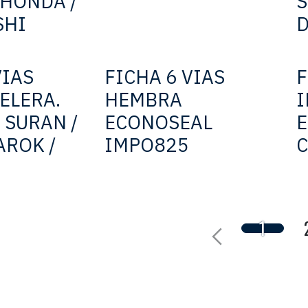
 HONDA /
S
SHI
D
VIAS
FICHA 6 VIAS
F
ELERA.
HEMBRA
I
/ SURAN /
ECONOSEAL
E
AROK /
IMPO825
1