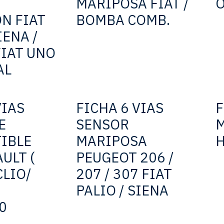
MARIPOSA FIAT /
N FIAT
BOMBA COMB.
IENA /
FIAT UNO
AL
VIAS
FICHA 6 VIAS
F
E
SENSOR
M
IBLE
MARIPOSA
ULT (
PEUGEOT 206 /
CLIO/
207 / 307 FIAT
PALIO / SIENA
0