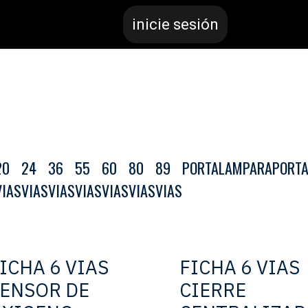
inicie sesión
20
24
36
55
60
80
89
PORTALAMPARA
PORTA
VIAS
VIAS
VIAS
VIAS
VIAS
VIAS
VIAS
ICHA 6 VIAS
FICHA 6 VIAS
ENSOR DE
CIERRE