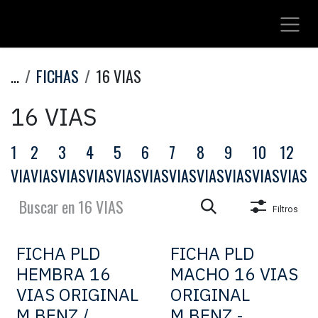
Ir al contenido
...
FICHAS
16 VIAS
16 VIAS
1
2
3
4
5
6
7
8
9
10
12
1
VIA
VIAS
VIAS
VIAS
VIAS
VIAS
VIAS
VIAS
VIAS
VIAS
VIAS
V
Filtros
FICHA PLD
FICHA PLD
HEMBRA 16
MACHO 16 VIAS
VIAS ORIGINAL
ORIGINAL
M.BENZ /
M.BENZ -