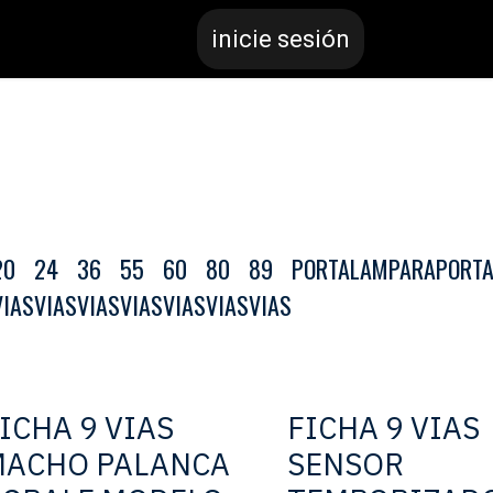
inicie sesión
20
24
36
55
60
80
89
PORTALAMPARA
PORTA
VIAS
VIAS
VIAS
VIAS
VIAS
VIAS
VIAS
ICHA 9 VIAS
FICHA 9 VIAS
MACHO PALANCA
SENSOR