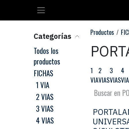
Ir al contenido
Productos
FI
Categorías
PORT
Todos los
productos
1
2
3
4
FICHAS
VIA
VIAS
VIAS
VI
1 VIA
2 VIAS
3 VIAS
PORTALA
4 VIAS
UNIVERS