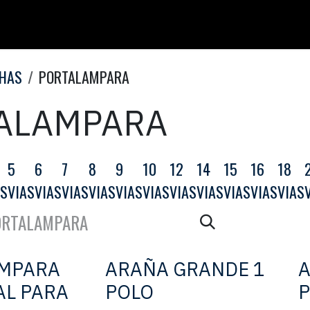
CHAS
PORTALAMPARA
ALAMPARA
5
6
7
8
9
10
12
14
15
16
18
AS
VIAS
VIAS
VIAS
VIAS
VIAS
VIAS
VIAS
VIAS
VIAS
VIAS
VIAS
MPARA
ARAÑA GRANDE 1
A
AL PARA
POLO