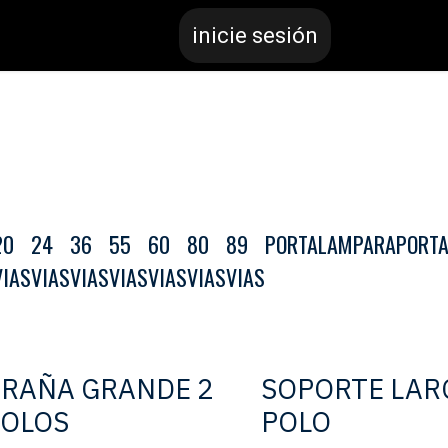
inicie sesión
20
24
36
55
60
80
89
PORTALAMPARA
PORTA
VIAS
VIAS
VIAS
VIAS
VIAS
VIAS
VIAS
RAÑA GRANDE 2
SOPORTE LAR
POLOS
POLO